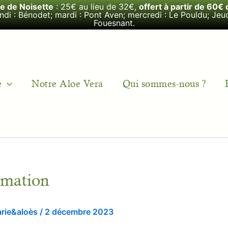
le de Noisette
: 25€ au lieu de 32€,
offert à partir de 60€ 
undi : Bénodet; mardi : Pont Aven; mercredi : Le Pouldu; Jeud
Fouesnant.
e
Notre Aloe Vera
Qui sommes-nous ?
mmation
rie&aloès
/
2 décembre 2023