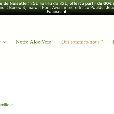
le de Noisette
: 25€ au lieu de 32€,
offert à partir de 60€ 
undi : Bénodet; mardi : Pont Aven; mercredi : Le Pouldu; Jeud
Fouesnant.
e
Notre Aloe Vera
Qui sommes-nous ?
miliale.