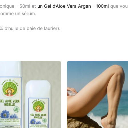
ronique – 50ml
et
un
Gel d’Aloe Vera Argan – 100ml
que vous
er comme un sérum.
 d’huile de baie de laurier)
.
Plage
Ce
de
produit
prix :
€22,00
a
à
plusieurs
€33,00
variations.
Les
options
peuvent
être