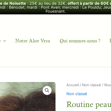
le de Noisette
: 25€ au lieu de 32€,
offert à partir de 60€ 
undi : Bénodet; mardi : Pont Aven; mercredi : Le Pouldu; Jeud
Fouesnant.
e
Notre Aloe Vera
Qui sommes-nous ?
quantité
Accueil
/
Non classé
/ Rou
de
Non classé
Routine
peau
Routine pea
mature