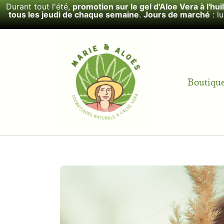
Aller
Durant tout l'été,
promotion sur le gel d'Aloe Vera à l'hui
tous les jeudi de chaque semaine
.
Jours de marché
: l
au
contenu
Boutiqu