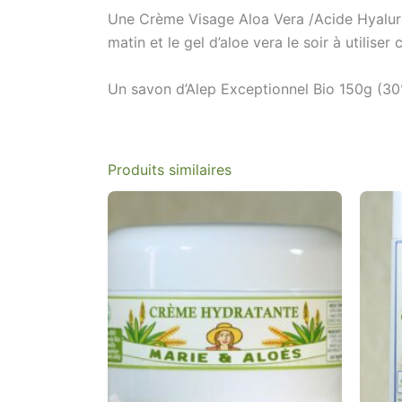
Une
Crème Visage Aloa Vera /Acide Hyalu
matin et le gel d’aloe vera le soir à utilis
Un savon d’Alep Exceptionnel Bio 150g (30%
Produits similaires
Plage
Ce
de
produit
prix :
€24,00
a
à
plusieurs
€35,00
variations.
Les
options
peuvent
être