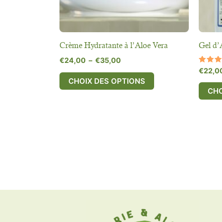
choisies
sur
la
page
Crème Hydratante à l’Aloe Vera
Gel d’
du
€
24,00
–
€
35,00
produit
Note
€
22,0
4.50
CHOIX DES OPTIONS
sur 5
CHO