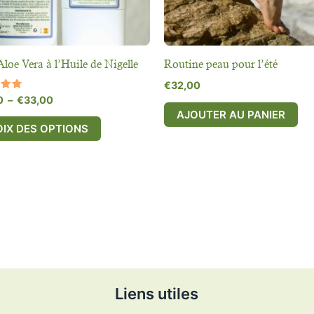
choisies
sur
la
page
Aloe Vera à l’Huile de Nigelle
Routine peau pour l’été
du
€
32,00
produit
0
–
€
33,00
AJOUTER AU PANIER
IX DES OPTIONS
Liens utiles