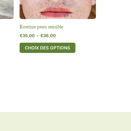
choisies
sur
la
page
Routine peau sensible
du
€
35,00
–
€
36,00
produit
CHOIX DES OPTIONS