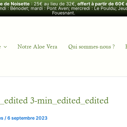
le de Noisette
: 25€ au lieu de 32€,
offert à partir de 60€ 
undi : Bénodet; mardi : Pont Aven; mercredi : Le Pouldu; Jeud
Fouesnant.
e
Notre Aloe Vera
Qui sommes-nous ?
d_edited 3-min_edited_edited
ès
/
6 septembre 2023