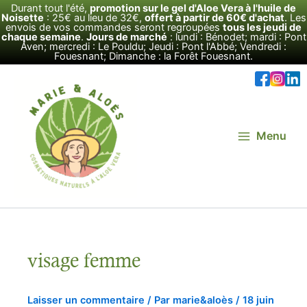
Aller
Durant tout l'été,
promotion sur le gel d'Aloe Vera à l'huile de
Noisette
: 25€ au lieu de 32€,
offert à partir de 60€ d'achat
. Les
au
envois de vos commandes seront regroupées
tous les jeudi de
chaque semaine
.
Jours de marché
: lundi : Bénodet; mardi : Pont
contenu
Aven; mercredi : Le Pouldu; Jeudi : Pont l'Abbé; Vendredi :
Fouesnant; Dimanche : la Forêt Fouesnant.
Menu
visage femme
Laisser un commentaire
/ Par
marie&aloès
/
18 juin